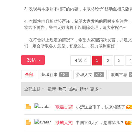
城
3. 发现与本版块不相符的内容，本版将给予“移动至相关版
4. 本版块内容相对较严谨，希望大家发帖的同时多多注意
将给予警告，警告无效者将予以删除处理，请大家配合~
在符合以上规定的情况下，希望大家能踊跃发言，共建文明
们一定会听取各方意见，积极改进，努力做到更好！
返 回
1
2
3
4
52
全部
茶城往事
184
茶城人文
518
歌谣古崽
全部主题
最新
热门
热帖
精华
更多
[
歌谣古崽
]
小楚送金币了，快来领奖了
[
茶城人文
]
中国100大姓，您排第几？
0