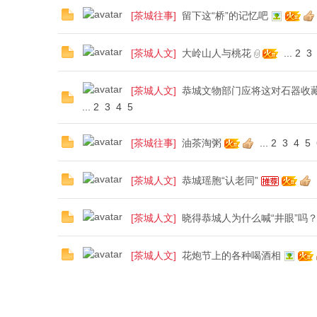
[
茶城往事
]
留下这“桥”的记忆吧
[
茶城人文
]
大岭山人与桃花
...
2
3
[
茶城人文
]
恭城文物部门应将这对石器收
...
2
3
4
5
[
茶城往事
]
油茶淘粥
...
2
3
4
5
[
茶城人文
]
恭城瑶胞“认老同”
[
茶城人文
]
晓得恭城人为什么喊“井眼”吗
[
茶城人文
]
花炮节上的各种喝酒相