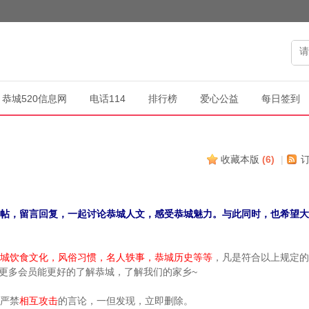
恭城520信息网
电话114
排行榜
爱心公益
每日签到
收藏本版
(
6
)
|
帖，留言回复，一起讨论恭城人文，感受恭城魅力。与此同时，也希望大
城饮食文化，风俗习惯，名人轶事，恭城历史等等
，凡是符合以上规定的
更多会员能更好的了解恭城，了解我们的家乡~
严禁
相互攻击
的言论，一但发现，立即删除。