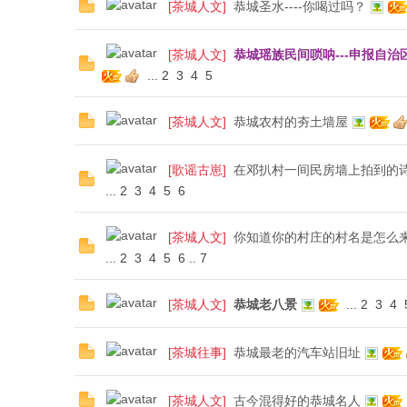
[
茶城人文
]
恭城圣水----你喝过吗？
[
茶城人文
]
恭城瑶族民间唢呐---申报自
...
2
3
4
5
网
[
茶城人文
]
恭城农村的夯土墙屋
[
歌谣古崽
]
在邓扒村一间民房墙上拍到的
...
2
3
4
5
6
[
茶城人文
]
你知道你的村庄的村名是怎么
...
2
3
4
5
6
..
7
[
茶城人文
]
恭城老八景
...
2
3
4
[
茶城往事
]
恭城最老的汽车站旧址
[
茶城人文
]
古今混得好的恭城名人