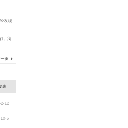
经发现
们，我
下一页
发表
-2-12
-10-5