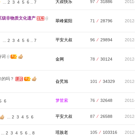
大叔快乐
97
⁄
31886
2011
...
2
3
4
5
6
..
7
治区级非物质文化遗产
翠峰紫阳
71
⁄
28796
2012
平安大叔
96
⁄
29894
2012
...
2
3
4
5
6
..
7
诗词
金网
78
⁄
30124
2012
来的吗？
旮旯旭
101
⁄
34329
2012
箩筐索
76
⁄
32648
2011
5
6
平安大叔
87
⁄
26588
2012
...
2
3
4
5
6
瑶族老
105
⁄
103316
2012
...
2
3
4
5
6
..
8