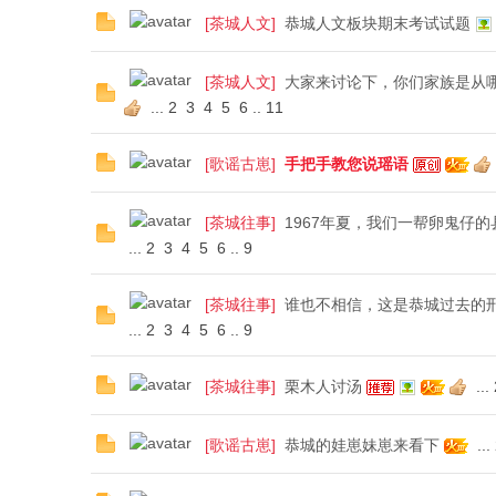
[
茶城人文
]
恭城人文板块期末考试试题
[
茶城人文
]
大家来讨论下，你们家族是从
...
2
3
4
5
6
..
11
[
歌谣古崽
]
手把手教您说瑶语
社
[
茶城往事
]
1967年夏，我们一帮卵鬼仔
...
2
3
4
5
6
..
9
[
茶城往事
]
谁也不相信，这是恭城过去的
...
2
3
4
5
6
..
9
[
茶城往事
]
栗木人讨汤
...
区
[
歌谣古崽
]
恭城的娃崽妹崽来看下
...