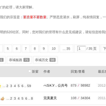
块”的处理，请大家理解。
，我们的宗旨是：
要质量不要数量
。严禁恶意灌水，刷屏，纯表情回复，一
的520社区。同时，您对我们的管理有什么意见或建议，请短信息给我
5
6
7
8
9
10
... 35
/ 35 页
81
恭城板路
75
恭城历史
98
新窗
作者
回复/查看
最后
ぺSＫУ．公共号
879
⁄
98982
2012
...
2
3
4
5
6
..
59
完美夏天
108
⁄
34304
2011
...
2
3
4
5
6
..
8