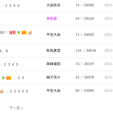
大叔快乐
74
⁄
26095
2011
...
2
3
4
5
箩筐索
44
⁄
18104
2012
藏好！
平安大叔
71
⁄
34592
2011
秋风萧瑟
116
⁄
34634
2012
6
..
8
翠峰紫阳
74
⁄
26197
2011
...
2
3
4
5
柚子壳※
42
⁄
16978
2011
？
...
2
3
平安大叔
80
⁄
23990
2012
...
2
3
4
5
6
下一页 »