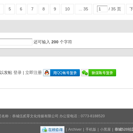
5
6
7
8
9
10
... 35
/ 35 页
还可输入
200
个字符
可以发帖
登录
|
立即注册
cn 公司名称：恭城伍贰零文化传媒有限公司 办公室电话：0773-8188520
|
Archiver
|
手机版
|
小黑屋
|
恭城520社