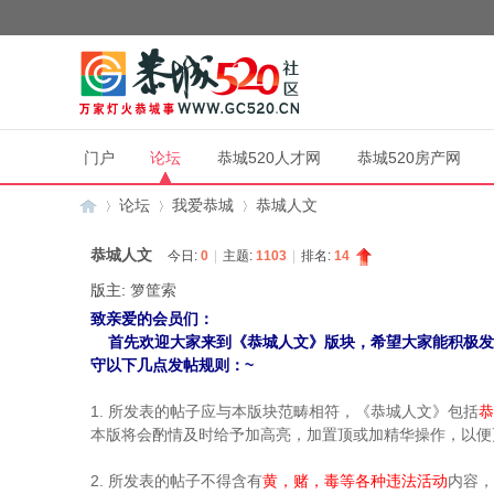
门户
论坛
恭城520人才网
恭城520房产网
论坛
我爱恭城
恭城人文
恭城人文
今日:
0
|
主题:
1103
|
排名:
14
版主:
箩筐索
恭
»
›
›
致亲爱的会员们：
首先欢迎大家来到《恭城人文》版块，希望大家能积极发
守以下几点发帖规则：~
1. 所发表的帖子应与本版块范畴相符，《恭城人文》包括
恭
本版将会酌情及时给予加高亮，加置顶或加精华操作，以便
2. 所发表的帖子不得含有
黄，赌，毒等各种违法活动
内容，