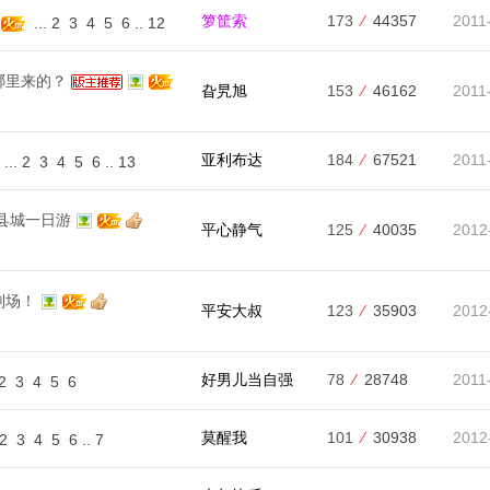
箩筐索
173
⁄
44357
2011
...
2
3
4
5
6
..
12
哪里来的？
旮旯旭
153
⁄
46162
2011
亚利布达
184
⁄
67521
2011
...
2
3
4
5
6
..
13
的县城一日游
平心静气
125
⁄
40035
2012
刑场！
平安大叔
123
⁄
35903
2012
好男儿当自强
78
⁄
28748
2011
2
3
4
5
6
莫醒我
101
⁄
30938
2012
2
3
4
5
6
..
7