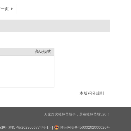
下一页
高级模式
本版积分规则
万家灯火桂林恭城事，尽在桂林恭城520！
区网
(
桂ICP备2023006774号-1
)
|
桂公网安备45033202000026号