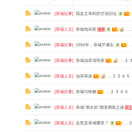
[
茶城往事
]
我县文革时防空洞旧址
[
茶城人文
]
恭城地名联
...
[
茶城往事
]
1950年，恭城平暴乱
..
[
茶城往事
]
恭城油茶清明茶
...
2
[
茶城人文
]
油茶再谈
...
2
3
4
5
[
茶城往事
]
恭城与榨糖
...
2
3
4
5
[
茶城人文
]
恭城“潮水岩”潮涨潮落之谜
[
茶城人文
]
这里是恭城哪里？
...
2