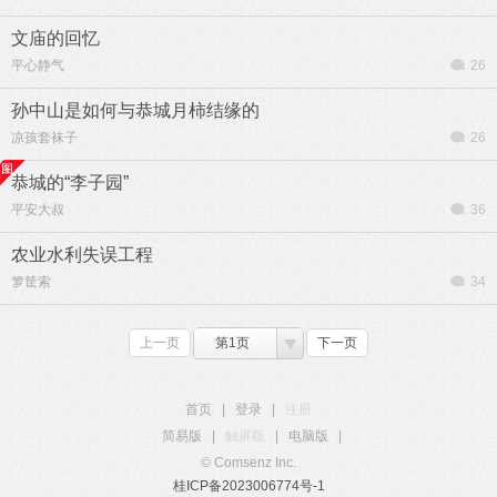
文庙的回忆
平心静气
26
孙中山是如何与恭城月柿结缘的
凉孩套袜子
26
恭城的“李子园”
平安大叔
36
农业水利失误工程
箩筐索
34
上一页
第1页
下一页
首页
|
登录
|
注册
简易版
|
触屏版
|
电脑版
|
© Comsenz Inc.
桂ICP备2023006774号-1