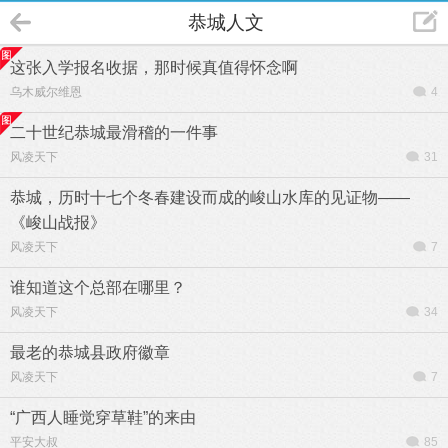
恭城人文
这张入学报名收据，那时候真值得怀念啊
乌木威尔维恩
4
二十世纪恭城最滑稽的一件事
风凌天下
31
恭城，历时十七个冬春建设而成的峻山水库的见证物——
《峻山战报》
风凌天下
7
谁知道这个总部在哪里？
风凌天下
34
最老的恭城县政府徽章
风凌天下
7
“广西人睡觉穿草鞋”的来由
平安大叔
85