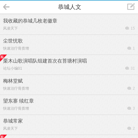
恭城人文
我收藏的恭城几枚老徽章
风凌天下
15
尘世忧歌
快速治疗骨质增
1
栗木山歌演唱队组建首次在苔塘村演唱
论坛小编01
31
梅林堂赋
快速治疗骨质增
2
望东寨 续红章
快速治疗骨质增
3
恭城常家
风凌天下
2