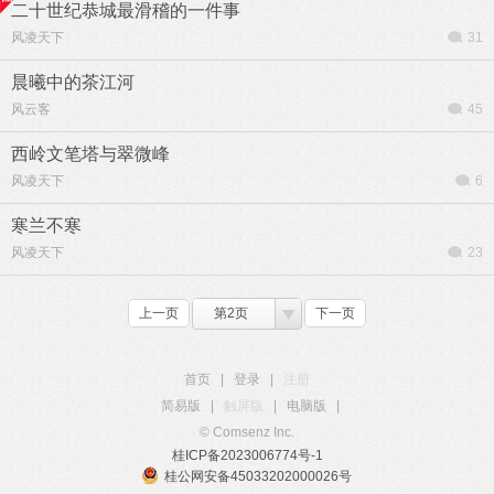
二十世纪恭城最滑稽的一件事
风凌天下
31
晨曦中的茶江河
风云客
45
西岭文笔塔与翠微峰
风凌天下
6
寒兰不寒
风凌天下
23
上一页
第2页
下一页
首页
|
登录
|
注册
简易版
|
触屏版
|
电脑版
|
© Comsenz Inc.
桂ICP备2023006774号-1
桂公网安备45033202000026号