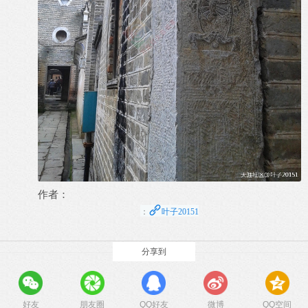
作者：
：
叶子20151
分享到
好友
朋友圈
QQ好友
微博
QQ空间