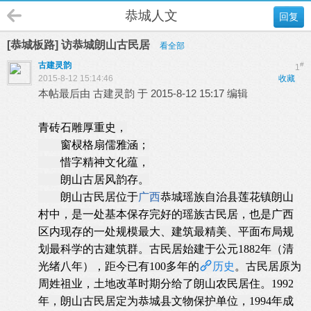
恭城人文
回复
[恭城板路] 访恭城朗山古民居
看全部
古建灵韵
#
1
2015-8-12 15:14:46
收藏
本帖最后由 古建灵韵 于 2015-8-12 15:17 编辑
青砖石雕厚重史，
窗棂格扇儒雅涵；
惜字精神文化蕴，
朗山古居风韵存。
朗山古民居位于
广西
恭城瑶族自治县莲花镇朗山
村中，是一处基本保存完好的瑶族古民居，也是广西
区内现存的一处规模最大、建筑最精美、平面布局规
划最科学的古建筑群。古民居始建于公元1882年（清
光绪八年），距今已有100多年的
历史
。古民居原为
周姓祖业，土地改革时期分给了朗山农民居住。1992
年，朗山古民居定为恭城县文物保护单位，1994年成