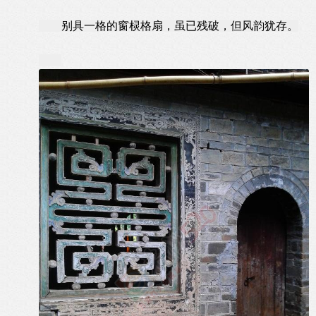
别具一格的窗棂格扇，虽已残破，但风韵犹存。