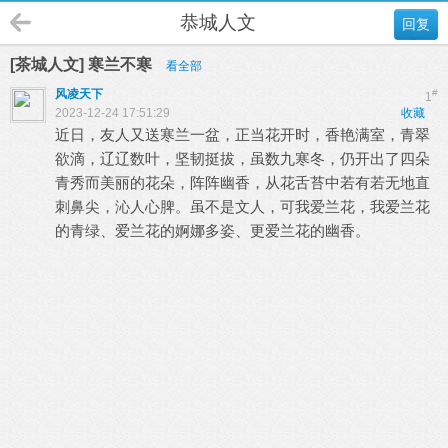
恭城人文
回复
[茶城人文] 寒兰不寒
看全部
风凌天下
#
1
2023-12-24 17:51:29
收藏
近日，友人又送寒兰一盆，正当花开时，香艳满室，青翠
欲滴，辽辽数叶，坚韧挺拔，虽数九寒冬，仍开出了四朵
青秀而美丽的花朵，阵阵幽香，从花舌苔中若有若无地直
刺鼻尖，沁人心脾。虽不是文人，可我爱兰花，我爱兰花
的青绿、爱兰花的婀娜多姿、更爱兰花的幽香。