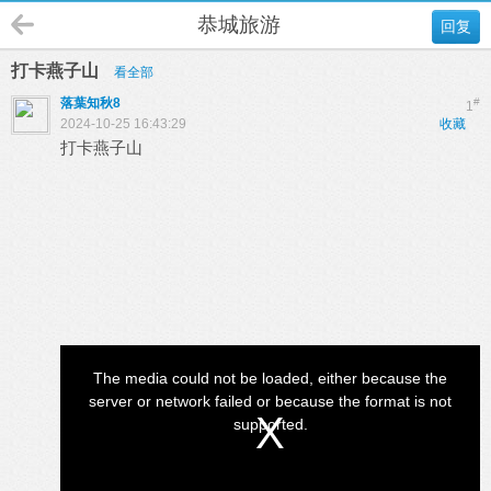
恭城旅游
回复
打卡燕子山
看全部
落葉知秋8
#
1
2024-10-25 16:43:29
收藏
打卡燕子山