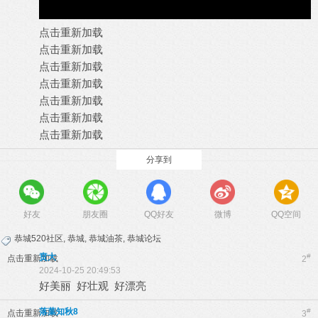
点击重新加载
点击重新加载
点击重新加载
点击重新加载
点击重新加载
点击重新加载
点击重新加载
分享到
好友
朋友圈
QQ好友
微博
QQ空间
恭城520社区
,
恭城
,
恭城油茶
,
恭城论坛
贲大
#
点击重新加载
2
2024-10-25 20:49:53
好美丽 好壮观 好漂亮
落葉知秋8
#
点击重新加载
3