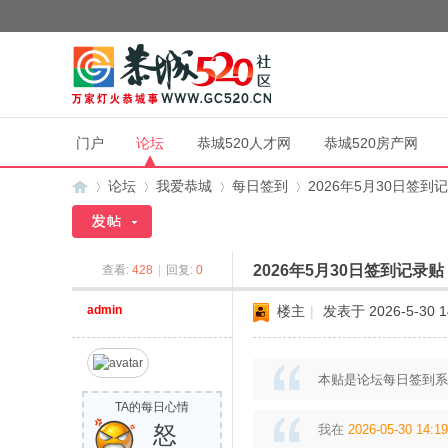
门户
论坛
恭城520人才网
恭城520房产网
论坛
我爱恭城
每日签到
2026年5月30日签到
2026年5月30日签到记录贴
查看:
428
|
回复:
0
恭
»
›
›
›
admin
楼主
|
发表于 2026-5-30 1
本贴是论坛每日签到系
TA的每日心情
怒
我在
2026-05-30 14:19