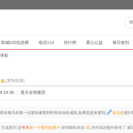
恭城520信息网
电话114
排行榜
爱心公益
每日签到
记录贴
[复制链接]
4:19:36
|
显示全部楼层
统在每天的第一位签到者签到时所自动生成的,如果您还未签到,
请点此
进行
完成签到,是
今天
第一个签到的用户
,获得随机奖励
20
,另外我还额外获得了
威