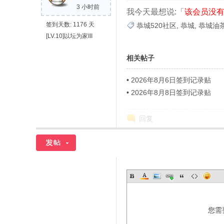
3 小时前
我今天最想说:「
该会员没有
城
签到天数: 1176 天
恭城520社区
,
恭城
,
恭城油
[LV.10]以坛为家III
相关帖子
•
2026年8月6日签到记录贴
•
2026年8月8日签到记录贴
52
回复
您需
0