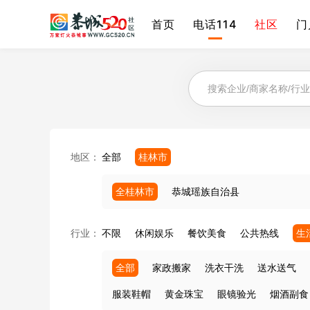
首页
电话114
社区
门
地区：
全部
桂林市
全桂林市
恭城瑶族自治县
行业：
不限
休闲娱乐
餐饮美食
公共热线
生
全部
家政搬家
洗衣干洗
送水送气
服装鞋帽
黄金珠宝
眼镜验光
烟酒副食