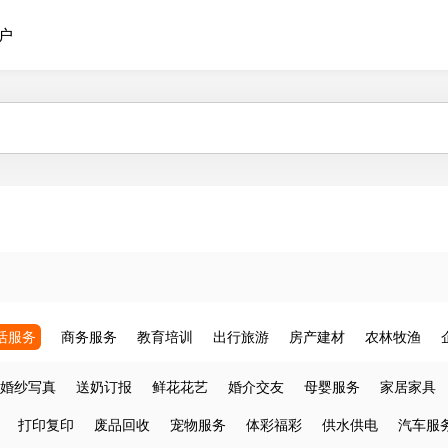
户
活服务
商务服务
教育培训
出行旅游
房产建材
农林牧渔
婚纱写真
送奶订报
鲜花花艺
婚介交友
母婴服务
家居家具
打印复印
废品回收
宠物服务
体彩福彩
供水供电
汽车服