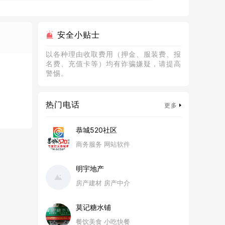
安全小贴士
以各种理由收取费用（押金、服装费、报
名费、充值卡等）均有诈骗嫌疑，请提高
警惕。
热门电话
更多
恭城520社区
商务服务 网站软件
明宇地产
房产建材 房产中介
莫记糖水铺
餐饮美食 小吃快餐