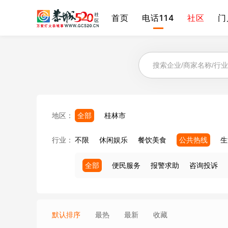
首页
电话114
社区
门
地区：
全部
桂林市
行业：
不限
休闲娱乐
餐饮美食
公共热线
生
全部
便民服务
报警求助
咨询投诉
默认排序
最热
最新
收藏