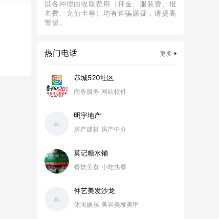
以各种理由收取费用（押金、服装费、报
名费、充值卡等）均有诈骗嫌疑，请提高
警惕。
热门电话
更多
恭城520社区
商务服务 网站软件
明宇地产
房产建材 房产中介
莫记糖水铺
餐饮美食 小吃快餐
仲艺美发沙龙
休闲娱乐 美容美发美甲