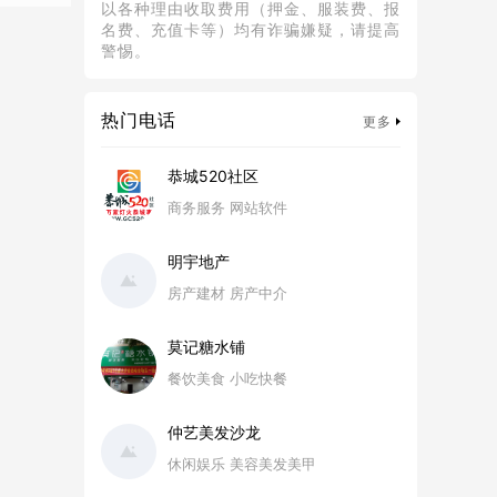
以各种理由收取费用（押金、服装费、报
名费、充值卡等）均有诈骗嫌疑，请提高
警惕。
热门电话
更多
恭城520社区
商务服务 网站软件
明宇地产
房产建材 房产中介
莫记糖水铺
餐饮美食 小吃快餐
仲艺美发沙龙
休闲娱乐 美容美发美甲