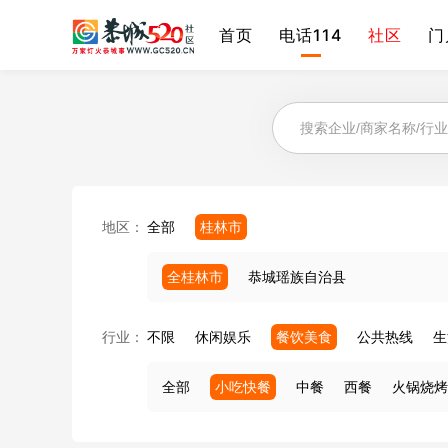
首页
电话114
社区
门
地区：
全部
桂林市
全桂林市
恭城瑶族自治县
行业：
不限
休闲娱乐
餐饮美食
公共热线
生
全部
小吃快餐
中餐
西餐
火锅烧烤