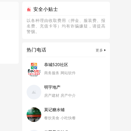
安全小贴士
以各种理由收取费用（押金、服装费、报
名费、充值卡等）均有诈骗嫌疑，请提高
警惕。
热门电话
更多
恭城520社区
商务服务 网站软件
明宇地产
房产建材 房产中介
莫记糖水铺
餐饮美食 小吃快餐