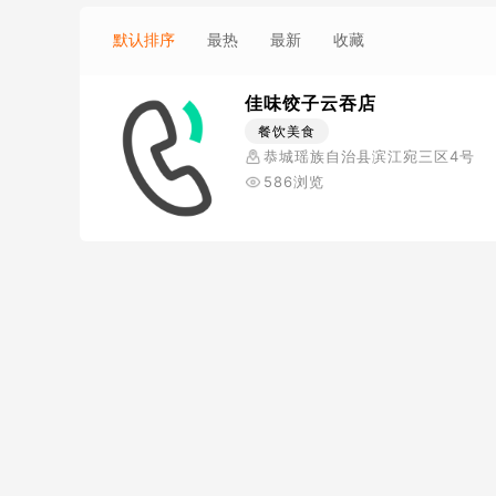
默认排序
最热
最新
收藏
佳味饺子云吞店
餐饮美食
恭城瑶族自治县滨江宛三区4号
586浏览