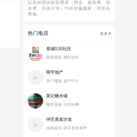
以各种理由收取费用（押金、服装费、报
名费、充值卡等）均有诈骗嫌疑，请提高
警惕。
热门电话
更多
恭城520社区
商务服务 网站软件
明宇地产
房产建材 房产中介
莫记糖水铺
餐饮美食 小吃快餐
仲艺美发沙龙
休闲娱乐 美容美发美甲