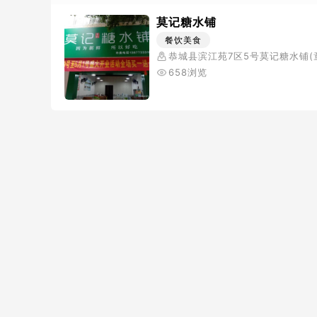
莫记糖水铺
餐饮美食
恭城县滨江苑7区5号莫记糖水铺(
健康烘焙对面)
658浏览