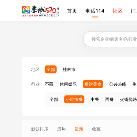
首页
电话114
社区
门
地区：
全部
桂林市
行业：
不限
休闲娱乐
餐饮美食
公共热线
生
全部
小吃快餐
中餐
西餐
火锅烧烤
默认排序
最热
最新
收藏