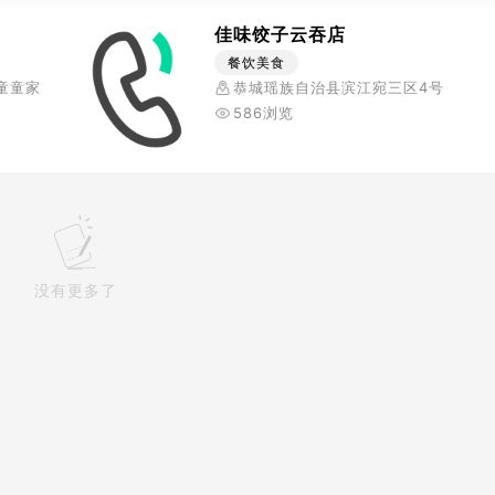
佳味饺子云吞店
餐饮美食
童童家
恭城瑶族自治县滨江宛三区4号
586浏览
没有更多了