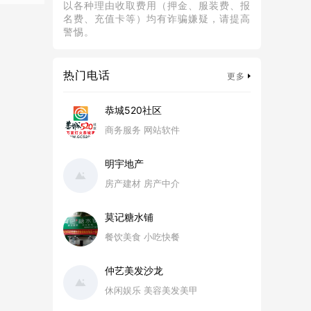
以各种理由收取费用（押金、服装费、报
名费、充值卡等）均有诈骗嫌疑，请提高
警惕。
热门电话
更多
恭城520社区
商务服务 网站软件
明宇地产
房产建材 房产中介
莫记糖水铺
餐饮美食 小吃快餐
仲艺美发沙龙
休闲娱乐 美容美发美甲