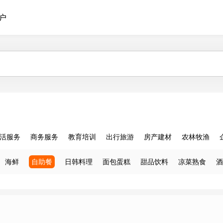
户
活服务
商务服务
教育培训
出行旅游
房产建材
农林牧渔
海鲜
自助餐
日韩料理
面包蛋糕
甜品饮料
凉菜熟食
酒