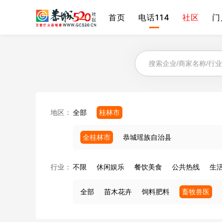
首页
电话114
社区
门
地区：
全部
桂林市
全桂林市
恭城瑶族自治县
行业：
不限
休闲娱乐
餐饮美食
公共热线
生
全部
苗木花卉
饲料肥料
畜牧兽医