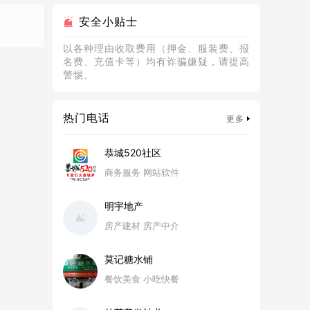
安全小贴士
以各种理由收取费用（押金、服装费、报
名费、充值卡等）均有诈骗嫌疑，请提高
警惕。
热门电话
更多
恭城520社区
商务服务 网站软件
明宇地产
房产建材 房产中介
莫记糖水铺
餐饮美食 小吃快餐