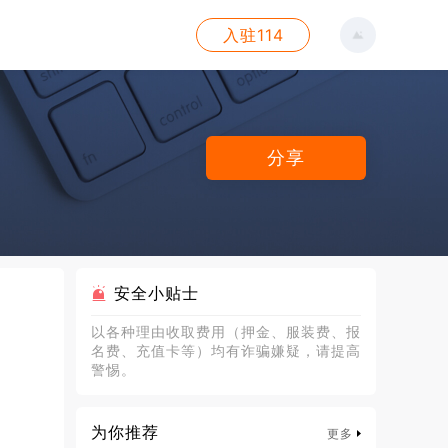
入驻114
分享
安全小贴士
以各种理由收取费用（押金、服装费、报
名费、充值卡等）均有诈骗嫌疑，请提高
警惕。
为你推荐
更多