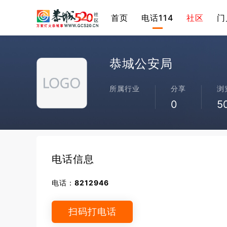
首页
电话114
社区
门
恭城公安局
所属行业
分享
浏
0
5
电话信息
电话：
8212946
扫码打电话