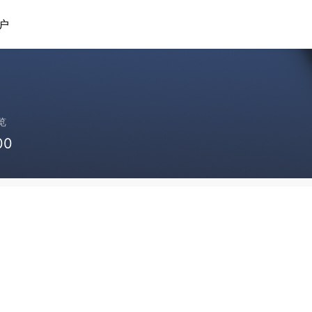
户
览
00