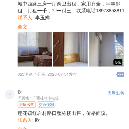
城中西路三房一厅两卫出租，家用齐全，半年起
租，月租一千，押一付三，联系电话18978658811
联系人:
李玉婵
全文
5张
323
浏览,
1
分享,
2026-07-31发布
欧
房屋出售
IP属地：广西桂林市电信
房屋出售
交通便利
莲花镇红岩村路口整栋楼出售，价格面议。
联系人:
欧
全文