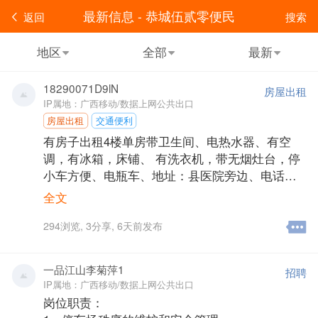
最新信息 - 恭城伍贰零便民
返回
搜索
地区
全部
最新
18290071D9lN
房屋出租
IP属地：广西移动/数据上网公共出口
房屋出租
交通便利
有房子出租4楼单房带卫生间、电热水器、有空
调，有冰箱，床铺、 有洗衣机，带无烟灶台，停
小车方便、电瓶车、地址：县医院旁边、电话
18290071666
全文
联系人:
俸
294
浏览,
3
分享,
6天前发布
一品江山李菊萍1
招聘
IP属地：广西移动/数据上网公共出口
岗位职责：