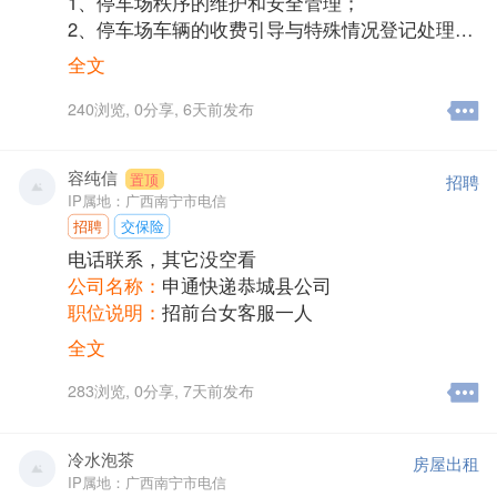
1、停车场秩序的维护和安全管理；
2、停车场车辆的收费引导与特殊情况登记处理；
3、发生交通事故及其他特殊事件，控制好现场及
全文
时上报或报警；
4、完成领导交办的其他工作。
240
浏览,
0
分享,
6天前发布
任职资格：
1、身体健康，吃苦耐劳；
容纯信
招聘
置顶
2、有责任心，爱岗敬业，有良好的应变能力和沟
IP属地：广西南宁市电信
通能力。
招聘
交保险
公司名称：
桂林一品物业有限责任公司
电话联系，其它没空看
职位说明：
停车管理员
公司名称：
申通快递恭城县公司
薪资待遇：
2000-3000
职位说明：
招前台女客服一人
招聘职务：
保安/物管/防损
薪资待遇：
2000-3000
全文
联系人：
李女士
招聘职务：
导游/家政/客服
电话/手机：
19167838819
联系人：
容老板
283
浏览,
0
分享,
7天前发布
联系人:
李女士
电话/手机：
13517863815
联系人:
容纯信
冷水泡茶
房屋出租
IP属地：广西南宁市电信