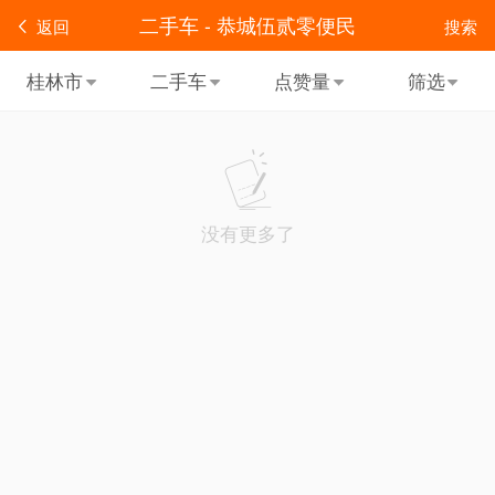
二手车 - 恭城伍贰零便民
返回
搜索
桂林市
二手车
点赞量
筛选
没有更多了