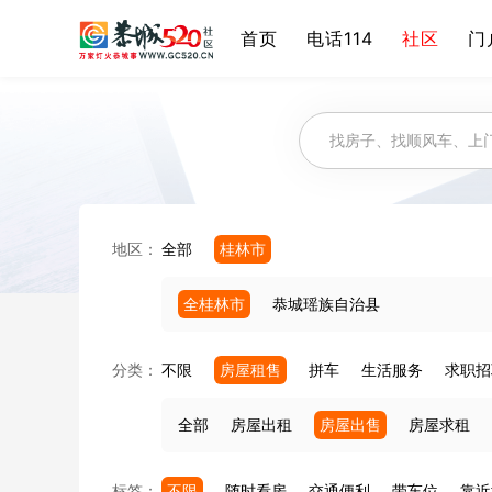
首页
电话114
社区
门
地区：
全部
桂林市
全桂林市
恭城瑶族自治县
分类：
不限
房屋租售
拼车
生活服务
求职招
全部
房屋出租
房屋出售
房屋求租
标签：
不限
随时看房
交通便利
带车位
靠近