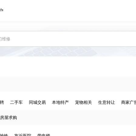
户
聘
二手车
同城交易
本地特产
宠物相关
生意转让
商家广
房屋求购
地铁
靠近医院
带电梯