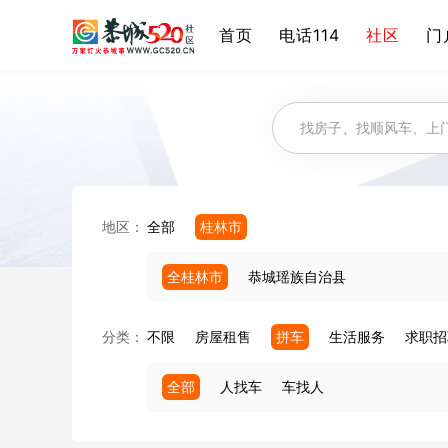
首页
电话114
社区
门
地区：
全部
桂林市
全桂林市
恭城瑶族自治县
分类：
不限
房屋租售
拼车
生活服务
求职招
全部
人找车
车找人