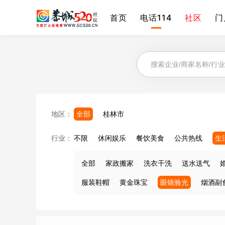
首页
电话114
社区
门
地区：
全部
桂林市
行业：
不限
休闲娱乐
餐饮美食
公共热线
生
全部
家政搬家
洗衣干洗
送水送气
服装鞋帽
黄金珠宝
眼镜验光
烟酒副