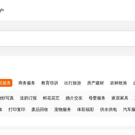
户
活服务
商务服务
教育培训
出行旅游
房产建材
农林牧渔
婚纱写真
送奶订报
鲜花花艺
婚介交友
母婴服务
家居家具
食
打印复印
废品回收
宠物服务
体彩福彩
供水供电
汽车