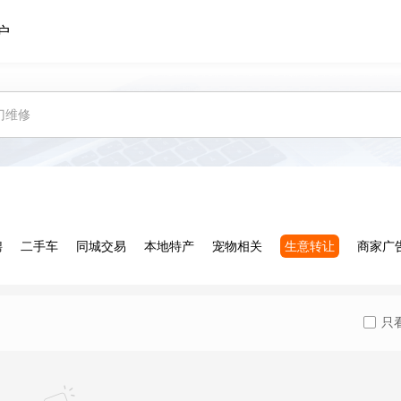
户
聘
二手车
同城交易
本地特产
宠物相关
生意转让
商家广
只