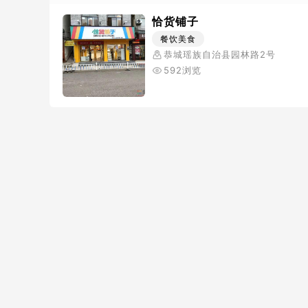
恰货铺子
餐饮美食
恭城瑶族自治县园林路2号
592浏览