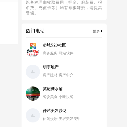
以各种理由收取费用（押金、服装费、报
名费、充值卡等）均有诈骗嫌疑，请提高
警惕。
热门电话
更多
恭城520社区
商务服务 网站软件
明宇地产
房产建材 房产中介
莫记糖水铺
餐饮美食 小吃快餐
仲艺美发沙龙
休闲娱乐 美容美发美甲